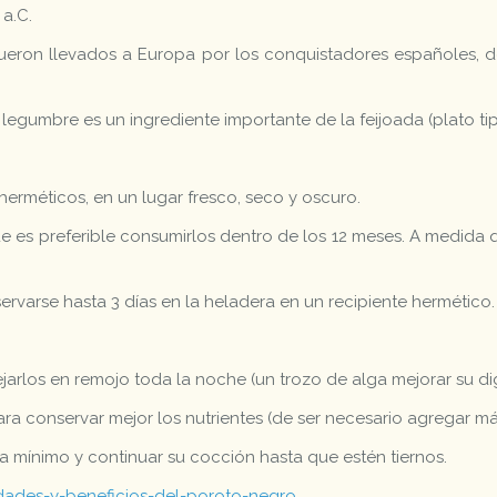
 a.C.
fueron llevados a Europa por los conquistadores españoles,
 legumbre es un ingrediente importante de la feijoada (plato tip
herméticos, en un lugar fresco, seco y oscuro.
es preferible consumirlos dentro de los 12 meses. A medida 
rvarse hasta 3 días en la heladera en un recipiente hermético.
ejarlos en remojo toda la noche (un trozo de alga mejorar su dig
a conservar mejor los nutrientes (de ser necesario agregar má
a mínimo y continuar su cocción hasta que estén tiernos.
ades-y-beneficios-del-poroto-negro