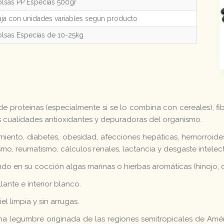
lsas PP Especias 500gr
ja con unidades variables según producto
lsas Especias de 10-25kg
e proteínas (especialmente si se lo combina con cereales), fi
s cualidades antioxidantes y depuradoras del organismo.
iento, diabetes, obesidad, afecciones hepáticas, hemorroides
smo, reumatismo, cálculos renales, lactancia y desgaste intelect
zando en su cocción algas marinas o hierbas aromáticas (hinojo, 
lante e interior blanco.
l limpia y sin arrugas.
una legumbre originada de las regiones semitropicales de Amér