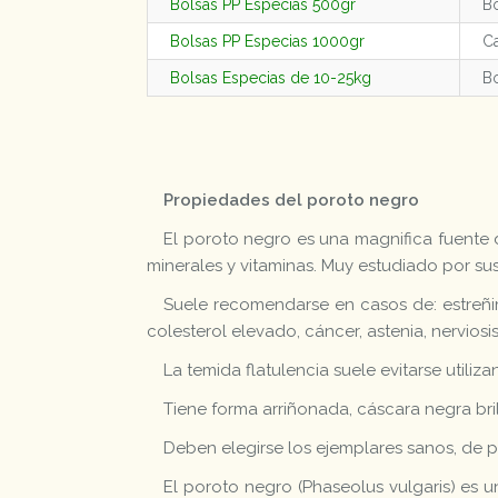
Bolsas PP Especias 500gr
Bo
Bolsas PP Especias 1000gr
Ca
Bolsas Especias de 10-25kg
Bo
Propiedades del poroto negro
El poroto negro es una magnifica fuente d
minerales y vitaminas. Muy estudiado por su
Suele recomendarse en casos de: estreñim
colesterol elevado, cáncer, astenia, nerviosi
La temida flatulencia suele evitarse utili
Tiene forma arriñonada, cáscara negra bril
Deben elegirse los ejemplares sanos, de pie
El poroto negro (Phaseolus vulgaris) es 