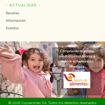
- ACTUALIDAD -
Recetas
Información
Eventos
Comprando nuestros
productos colaborás a
reducir el hambre en
Mendoza
© 2026 Cuyoaromas S.A. Todos los derechos reservados