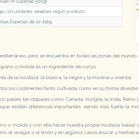
lsas PP Especias 500gr
ja con unidades variables según producto
lsas Especias de 10-25kg
Mediterráneo, pero se encuentra en todas las zonas del mundo.
 grano o molida es un ingrediente de currys.
anta de la mostaza: la blanca, la negra y la morena u oriental.
s los continentes tanto cultivada como en su forma silvestre.
n países tan dispares como Canadá, Hungría, la India, Reino U
nque existen diferencias importantes, siendo más fuerte la m
ano o molida y con ella hacer nuestra propia mostaza (salsa)
mo el vinagre o el limón y en algunos casos azúcar y hierbas a