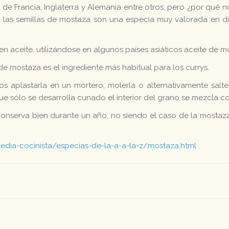
e Francia, Inglaterra y Alemania entre otros, pero ¿por qué n
 las semillas de mostaza son una especia muy valorada en dist
en aceite, utilizándose en algunos países asiáticos aceite de m
de mostaza es el ingrediente más habitual para los currys.
s aplastarla en un mortero, molerla o alternativamente salte
e sólo se desarrolla cunado el interior del grano se mezcla c
onserva bien durante un año, no siendo el caso de la mostaz
edia-cocinista/especias-de-la-a-a-la-z/mostaza.html