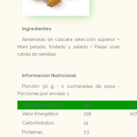
Ingredientes
Almendras sin cáscara selección superior +
Maní pelado, tostado y salado + Pasas uvas
rubias sin semillas
Información Nutricional
Porción: 50 g. - 2 cucharadas de sopa -
Porciones por envase: 1
Aporte por ración
kcal
kJ
Valor Energético
256
10
Carbohidratos
19
Proteínas
7,3