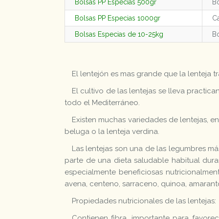
Bolsas PP Especias 500gr
Bo
Bolsas PP Especias 1000gr
Ca
Bolsas Especias de 10-25kg
Bo
El lentejón es mas grande que la lenteja t
El cultivo de las lentejas se lleva pract
todo el Mediterráneo.
Existen muchas variedades de lentejas, entr
beluga o la lenteja verdina.
Las lentejas son una de las legumbres m
parte de una dieta saludable habitual dura
especialmente beneficiosas nutricionalmen
avena, centeno, sarraceno, quinoa, amaranto
Propiedades nutricionales de las lentejas:
Contienen fibra, importante para favorec