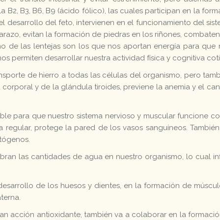
 B2, B3, B6, B9 (ácido fólico), las cuales participan en la for
 desarrollo del feto, intervienen en el funcionamiento del sis
arazo, evitan la formación de piedras en los riñones, combaten 
ono de las lentejas son los que nos aportan energía para qu
s permiten desarrollar nuestra actividad física y cognitiva cot
transporte de hierro a todas las células del organismo, pero tam
 corporal y de la glándula tiroides, previene la anemia y el c
dible para que nuestro sistema nervioso y muscular funcione c
 regular, protege la pared de los vasos sanguíneos. También
atógenos.
ilibran las cantidades de agua en nuestro organismo, lo cual i
l desarrollo de los huesos y dientes, en la formación de múscul
terna.
gran acción antioxidante, también va a colaborar en la formac