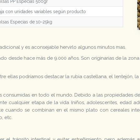
lsas PP Especias 500gr
ja con unidades variables según producto
lsas Especias de 10-25kg
radicional y es aconsejable hervirlo algunos minutos mas.
icando desde hace más de 9.000 años. Son originarias de la zona
e ellas podríamos destacar la rubia castellana, el lentejón, la r
ás consumidas en todo el mundo. Debido a las propiedades de 
nte cualquier etapa de la vida (niños, adolescentes, edad ad
te cuando se combinan en el mismo plato con cereales integ
, etc.
er el tránsito intestinal y evitar estreñimiento, pero además