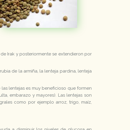
 de Irak y posteriormente se extendieron por
ubia de la armiña, la lenteja pardina, lenteja
las lentejas es muy beneficioso que formen
ulta, embarazo y mayores). Las lentejas son
rales como por ejemplo arroz, trigo, maíz,
 ayuda a disminuir los niveles de glucosa en