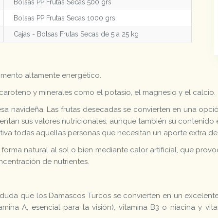
Bolsas PP Frutas Secas 500 grs
Bolsas PP Frutas Secas 1000 grs.
Cajas - Bolsas Frutas Secas de 5 a 25 kg
alimento altamente energético.
caroteno y minerales como el potasio, el magnesio y el calcio.
sa navideña. Las frutas desecadas se convierten en una opción
tan sus valores nutricionales, aunque también su contenido e
tiva todas aquellas personas que necesitan un aporte extra de 
forma natural al sol o bien mediante calor artificial, que pr
centración de nutrientes.
y duda que los Damascos Turcos se convierten en un excelent
tamina A, esencial para la visión), vitamina B3 o niacina y 