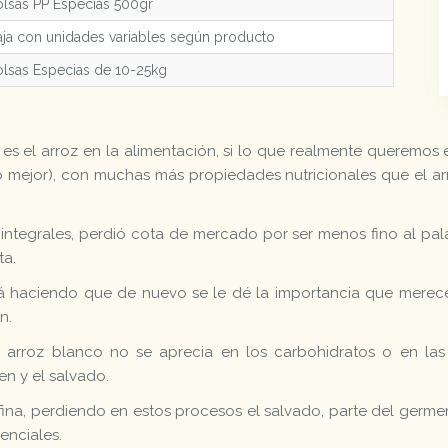
lsas PP Especias 500gr
ja con unidades variables según producto
lsas Especias de 10-25kg
es el arroz en la alimentación, si lo que realmente queremos 
ho mejor), con muchas más propiedades nutricionales que el a
s integrales, perdió cota de mercado por ser menos fino al pal
ta.
está haciendo que de nuevo se le dé la importancia que merec
n.
el arroz blanco no se aprecia en los carbohidratos o en las
n y el salvado.
efina, perdiendo en estos procesos el salvado, parte del germe
senciales.