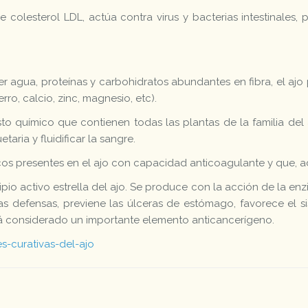
de colesterol LDL, actúa contra virus y bacterias intestinales
 agua, proteínas y carbohidratos abundantes en fibra, el ajo 
erro, calcio, zinc, magnesio, etc).
químico que contienen todas las plantas de la familia del a
aria y fluidificar la sangre.
os presentes en el ajo con capacidad anticoagulante y que, ad
pio activo estrella del ajo. Se produce con la acción de la en
as defensas, previene las úlceras de estómago, favorece el s
stá considerado un importante elemento anticancerígeno.
s-curativas-del-ajo