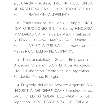
ZUCCARDI) • Gustavo TRUFFINI (TELEFONICA
DE ARGENTINA S.A.) • Luis ROBBIO (BSF S.A.) •
Mauricio BADALONI (ANDESMAR)
2. Emprendedor del año • Ángel RIGHI
(CONSTRUCCIONES S.R.L.) • Shirley HINOJOSA
(MANDALAS S.A. – Finca La Azul) • Sebastián
SOTTANO (JUANA MARÍA S.A.- Umara) •
Mauricio VELEZ (ALTUS S.A. – La Veneciana) •
Matias RICCITELLI (WINE COMPANY)
3. Responsabilidad Social Empresaria •
Bodegas Chandon S.A. • El Arca Asociacion
Civil • Fundación Telefónica de Argentina •
Fundación Pampa Energía
4. Proyecto del año • Aerotec Argentina S.A.
(INDUSTRIA AERONÁUTICA) • Construcciones
S.R.L. (1* EDIFIO SOLAR DEL PAIS) • Simplot
Argentina (PROCESAMIENTO DE PAPAS) •