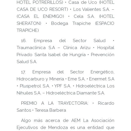
HOTEL POTRERILLOS) • Casa de Uco (HOTEL
CASA DE UCO RESORT) • Los Valientes S.A. –
(CASA EL ENEMIGO) • Cela S.A. (HOTEL
SHERATON) • Bodega Trapiche (ESPACIO
TRAPICHE)
16. Empresa del Sector Salud •
Traumaclínica S.A – Clínica Arizu • Hospital
Privado Santa Isabel de Hungría • Prevención
Salud S.A.
17. Empresa del Sector Energético,
Hidrocarburo y Minería • Eme S.A. • Enermet S.A
• Pluspetrol S.A. • YPF S.A. • Hidroeléctrica Los
Nihuiles S.A. – Hidroeléctrica Diamante S.A.
PREMIO A LA TRAYECTORIA: • Ricardo
Santos • Teresa Barbera
Algo más acerca de AEM La Asociación
Ejecutivos de Mendoza es una entidad que