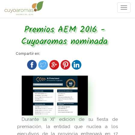
Togg
navi
Premios AEM 2016 -
Cuyoaromas nominada
Compartir en:
Durante la XI° edición de su fiesta de
premiación, la entidad que nuclea a los
ejecutivos de la provincia entregará en 17