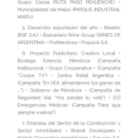
Grupo Ceosa (RUTA PASO PEHUENCHE) •
Municipalidad de Maipú (PARQUE INDUSTRAIL
MAIPU)
5. Desarrollo exportador del año • Belatrix
(BSF S.A.) • Barbarians Wine Group (WINES OF
ARGENTINA) • ProMendoza • Propack S.A.
6. Proyecto Publicitario Creativo Local •
Bodega Estancia Mendoza (Campaña
Institucional • Grupo Cooperativa – (Campaña
“Coope TV”) • Jumbo Retail Argentina –
(Campaña “En VEA alimentamos tus ganas de
….”) • Gobierno de Mendoza – (Campaña de
Seguridad Vial “Vos perdes tu vida”) • ECI
Emergencias Médicas- (Campaña “Para que
siempre vuelvas”)
7. Empresa del Sector de la Construcción y
Sector Inmobiliario • Brandi Developers •
Kristich Desarrollos Inmobiliarios • Salvago S.A.