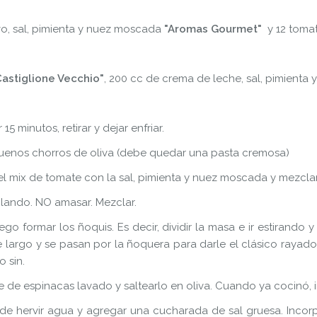
evo, sal, pimienta y nuez moscada
"Aromas Gourmet"
y
12 toma
Castiglione Vecchio"
, 200 cc de crema de leche, sal, pimienta
5 minutos, retirar y dejar enfriar.
 buenos chorros de oliva (debe quedar una pasta cremosa)
 el mix de tomate con la sal, pimienta y nuez moscada y mezclar
clando. NO amasar. Mezclar.
o formar los ñoquis. Es decir, dividir la masa e ir estirando
largo y se pasan por la ñoquera para darle el clásico rayado
o sin.
e de espinacas lavado y saltearlo en oliva. Cuando ya cocinó, 
ande hervir agua y agregar una cucharada de sal gruesa. Inco