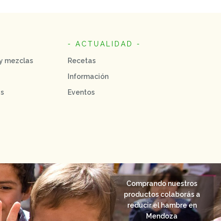
- ACTUALIDAD -
 y mezclas
Recetas
Información
as
Eventos
Comprando nuestros
productos colaborás a
reducir el hambre en
Mendoza