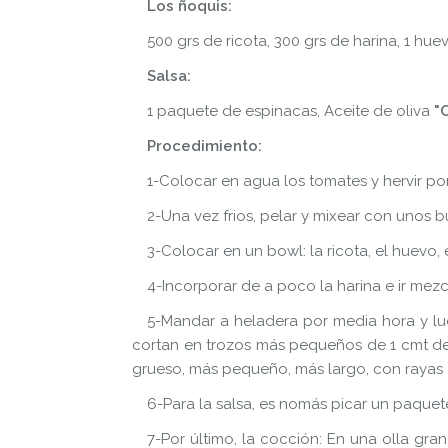
Los ñoquis:
500 grs de ricota, 300 grs de harina, 1 hu
Salsa:
1 paquete de espinacas, Aceite de oliva
"
Procedimiento:
1-Colocar en agua los tomates y hervir por 1
2-Una vez frios, pelar y mixear con unos
3-Colocar en un bowl: la ricota, el huevo,
4-Incorporar de a poco la harina e ir mez
5-Mandar a heladera por media hora y lueg
cortan en trozos más pequeños de 1 cmt de 
grueso, más pequeño, más largo, con rayas 
6-Para la salsa, es nomás picar un paquet
7-Por último, la cocción: En una olla gr